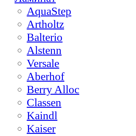
AquaStep
Artholtz
Balterio
Alstenn
Versale
Aberhof
Berry Alloc
Classen
Kaindl
Kaiser