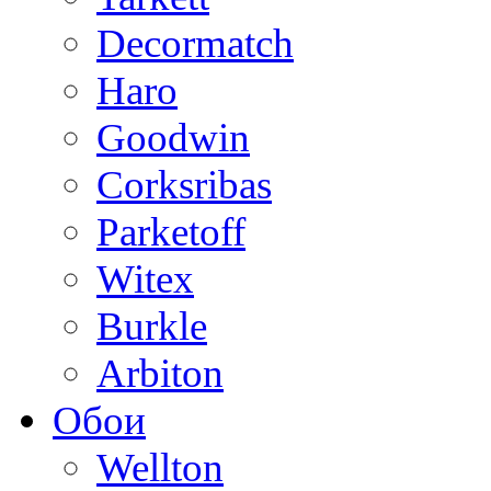
Decormatch
Haro
Goodwin
Corksribas
Parketoff
Witex
Burkle
Arbiton
Обои
Wellton