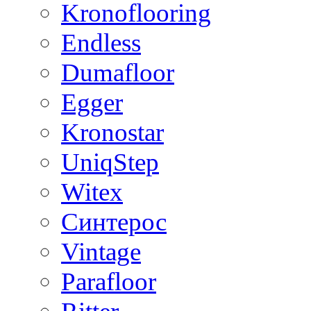
Kronoflooring
Endless
Dumafloor
Egger
Kronostar
UniqStep
Witex
Синтерос
Vintage
Parafloor