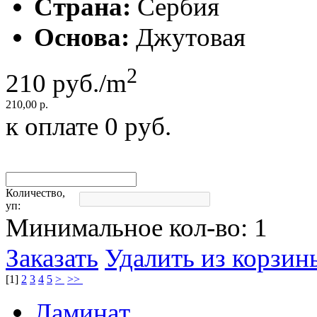
Страна:
Сербия
Основа:
Джутовая
2
210
руб./m
210,00 р.
к оплате
0
руб.
Количество,
уп:
Минимальное кол-во:
1
Заказать
Удалить из корзин
[
1
]
2
3
4
5
>
>>
Ламинaт