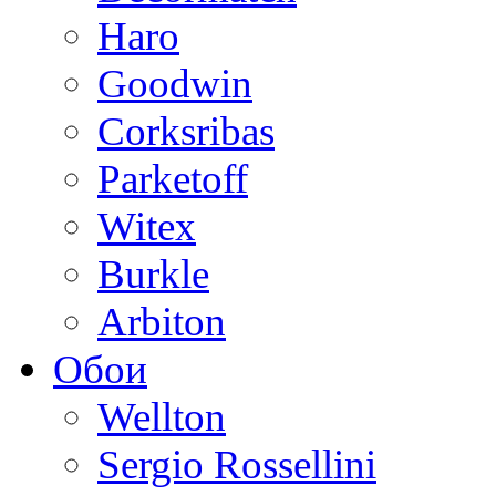
Haro
Goodwin
Corksribas
Parketoff
Witex
Burkle
Arbiton
Обои
Wellton
Sergio Rossellini