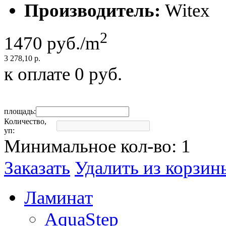
Производитель:
Witex
2
1470
руб./m
3 278,10 р.
к оплате
0
руб.
площадь:
Количество,
уп:
Минимальное кол-во:
1
Заказать
Удалить из корзин
Ламинaт
AquaStep