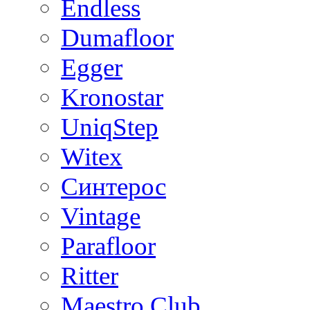
Endless
Dumafloor
Egger
Kronostar
UniqStep
Witex
Синтерос
Vintage
Parafloor
Ritter
Maestro Club