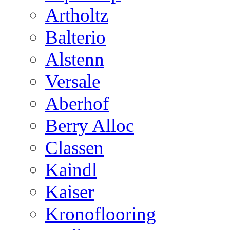
Artholtz
Balterio
Alstenn
Versale
Aberhof
Berry Alloc
Classen
Kaindl
Kaiser
Kronoflooring